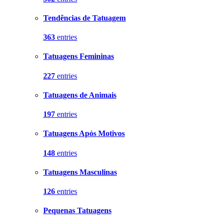
Tendências de Tatuagem
363
entries
Tatuagens Femininas
227
entries
Tatuagens de Animais
197
entries
Tatuagens Após Motivos
148
entries
Tatuagens Masculinas
126
entries
Pequenas Tatuagens