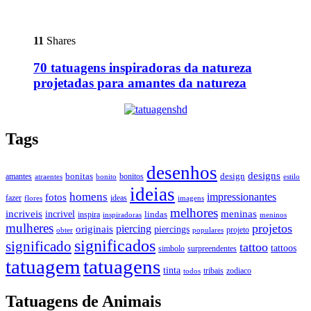
11
Shares
70 tatuagens inspiradoras da natureza
projetadas para amantes da natureza
Tags
desenhos
designs
bonitas
design
amantes
bonitos
estilo
atraentes
bonito
ideias
homens
impressionantes
fotos
fazer
ideas
imagens
flores
melhores
incriveis
meninas
incrivel
lindas
inspira
inspiradoras
meninos
mulheres
projetos
piercing
originais
piercings
projeto
obter
populares
significados
significado
tattoo
tattoos
simbolo
surpreendentes
tatuagem
tatuagens
tinta
tribais
zodiaco
todos
Tatuagens de Animais