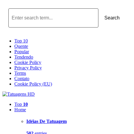
Search
Top 10
Quente
Popular
Tendendo
Cookie Policy
Privacy Policy
Terms
Contato
Cookie Policy (EU)
Top
10
Home
Idéias De Tatuagem
502
entries