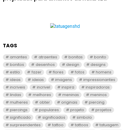
TAGS
amantes
atraentes
bonitas
bonito
bonitos
desenhos
design
designs
estilo
fazer
flores
fotos
homens
ideas
ideias
imagens
impressionantes
incriveis
incrivel
inspira
inspiradoras
lindas
melhores
meninas
meninos
mulheres
obter
originais
piercing
piercings
populares
projeto
projetos
significado
significados
simbolo
surpreendentes
tattoo
tattoos
tatuagem