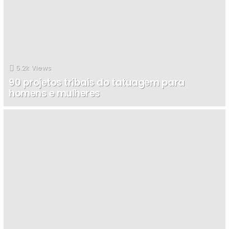
5.2k
Views
90 projetos tribais do tatuagem para
homens e mulheres