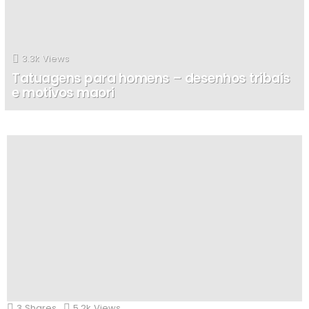
3.3k
Views
Tatuagens para homens – desenhos tribais
e motivos maori
TATUAGENSHD
3
Shares
5.2k
Views