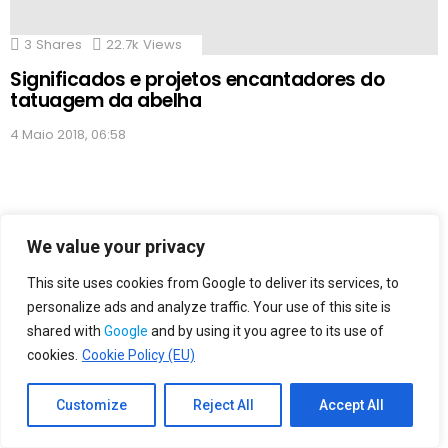
3
Shares
22.7k
Views
Significados e projetos encantadores do
tatuagem da abelha
4 Maio 2018, 06:58
ETIQUETAS
We value your privacy
amantes
atraentes
bonitas
bonito
This site uses cookies from Google to deliver its services, to
bonitos
desenhos
design
designs
personalize ads and analyze traffic. Your use of this site is
estilo
fazer
flores
fotos
homens
shared with
Google
and by using it you agree to its use of
ideas
ideias
imagens
impressionantes
cookies.
Cookie Policy (EU)
incriveis
incrivel
inspira
inspiradoras
lindas
melhores
meninas
meninos
Customize
Reject All
Accept All
mulheres
obter
originais
piercing