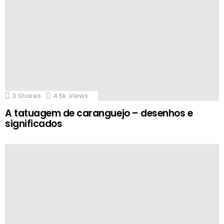
3
Shares
4.5k
Views
A tatuagem de caranguejo – desenhos e
significados