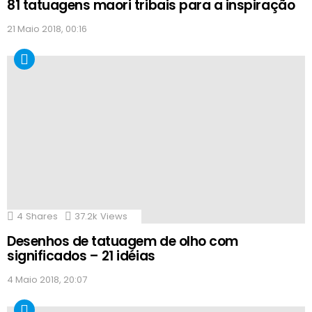
81 tatuagens maori tribais para a inspiração
21 Maio 2018, 00:16
4
Shares
37.2k
Views
Desenhos de tatuagem de olho com
significados – 21 idéias
4 Maio 2018, 20:07