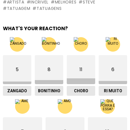
ARTISTA
INCRIVEL
MELHORES
STEVE
TATUAGEM
TATUAGENS
WHAT'S YOUR REACTION?
5
8
11
6
ZANGADO
BONITINHO
CHORO
RI MUITO