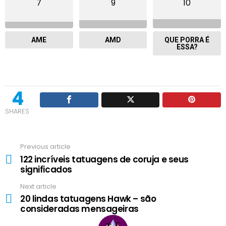
7
9
10
AME
AMD
QUE PORRA É
ESSA?
4
SHARES
Previous article
See
122 incríveis tatuagens de coruja e seus
more
significados
Next article
20 lindas tatuagens Hawk – são
consideradas mensageiras