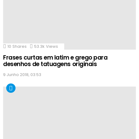
10
Shares
53.3k
Views
Frases curtas em latim e grego para
desenhos de tatuagens originais
9 Junho 2018, 03:53