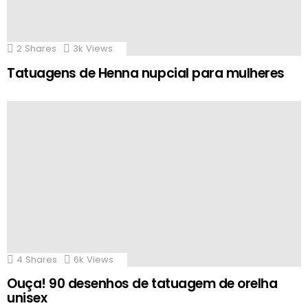
2
Shares
3k
Views
Tatuagens de Henna nupcial para mulheres
4
Shares
6k
Views
Ouça! 90 desenhos de tatuagem de orelha
unisex