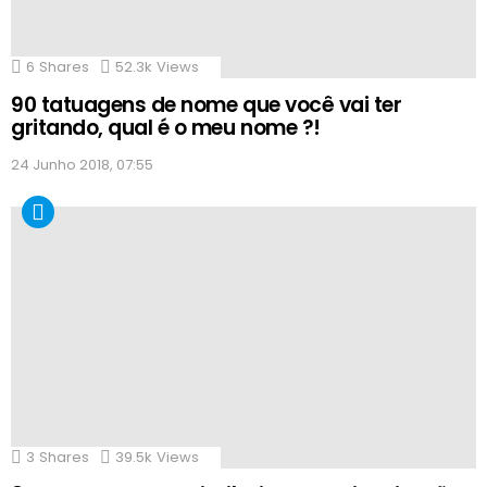
6
Shares
52.3k
Views
90 tatuagens de nome que você vai ter
gritando, qual é o meu nome ?!
24 Junho 2018, 07:55
3
Shares
39.5k
Views