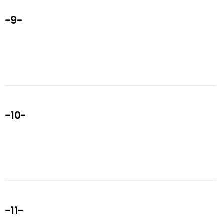
-9-
-10-
-11-