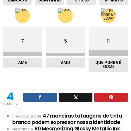
ZANGADO
BONITINHO
CHORO
RI MUITO
7
5
11
AME
AMD
QUE PORRA É
ESSA?
4
SHARES
47 maneiras tatuagens de tinta
See
Previous article
branca podem expressar nossa identidade
more
80 Mesmerizing Glossy Metallic Ink
Next article