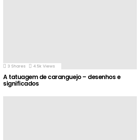
3
Shares
4.5k
Views
A tatuagem de caranguejo – desenhos e
significados