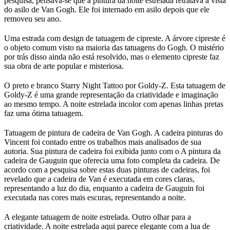
pesquisa, pensava-se que a pintura da noite estrelada retratava a vista
do asilo de Van Gogh. Ele foi internado em asilo depois que ele
removeu seu ano.
Uma estrada com design de tatuagem de cipreste. A árvore cipreste é
o objeto comum visto na maioria das tatuagens do Gogh. O mistério
por trás disso ainda não está resolvido, mas o elemento cipreste faz
sua obra de arte popular e misteriosa.
O preto e branco Starry Night Tattoo por Goldy-Z. Esta tatuagem de
Goldy-Z é uma grande representação da criatividade e imaginação
ao mesmo tempo. A noite estrelada incolor com apenas linhas pretas
faz uma ótima tatuagem.
Tatuagem de pintura de cadeira de Van Gogh. A cadeira pinturas do
Vincent foi contado entre os trabalhos mais analisados ​​de sua
autoria. Sua pintura de cadeira foi exibida junto com o A pintura da
cadeira de Gauguin que oferecia uma foto completa da cadeira. De
acordo com a pesquisa sobre estas duas pinturas de cadeiras, foi
revelado que a cadeira de Van é executada em cores claras,
representando a luz do dia, enquanto a cadeira de Gauguin foi
executada nas cores mais escuras, representando a noite.
A elegante tatuagem de noite estrelada. Outro olhar para a
criatividade. A noite estrelada aqui parece elegante com a lua de