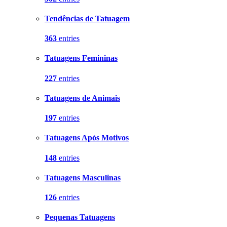
Tendências de Tatuagem
363
entries
Tatuagens Femininas
227
entries
Tatuagens de Animais
197
entries
Tatuagens Após Motivos
148
entries
Tatuagens Masculinas
126
entries
Pequenas Tatuagens