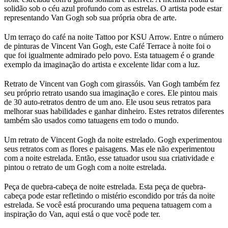
solidão sob o céu azul profundo com as estrelas. O artista pode estar
representando Van Gogh sob sua própria obra de arte.
Um terraço do café na noite Tattoo por KSU Arrow. Entre o número
de pinturas de Vincent Van Gogh, este Café Terrace à noite foi o
que foi igualmente admirado pelo povo. Esta tatuagem é o grande
exemplo da imaginação do artista e excelente lidar com a luz.
Retrato de Vincent van Gogh com girassóis. Van Gogh também fez
seu próprio retrato usando sua imaginação e cores. Ele pintou mais
de 30 auto-retratos dentro de um ano. Ele usou seus retratos para
melhorar suas habilidades e ganhar dinheiro. Estes retratos diferentes
também são usados ​​como tatuagens em todo o mundo.
Um retrato de Vincent Gogh da noite estrelado. Gogh experimentou
seus retratos com as flores e paisagens. Mas ele não experimentou
com a noite estrelada. Então, esse tatuador usou sua criatividade e
pintou o retrato de um Gogh com a noite estrelada.
Peça de quebra-cabeça de noite estrelada. Esta peça de quebra-
cabeça pode estar refletindo o mistério escondido por trás da noite
estrelada. Se você está procurando uma pequena tatuagem com a
inspiração do Van, aqui está o que você pode ter.