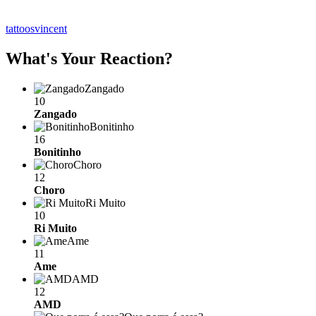
tattoos
vincent
What's Your Reaction?
Zangado
10
Zangado
Bonitinho
16
Bonitinho
Choro
12
Choro
Ri Muito
10
Ri Muito
Ame
11
Ame
AMD
12
AMD