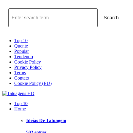
Search
Top 10
Quente
Popular
Tendendo
Cookie Policy
Privacy Policy
Terms
Contato
Cookie Policy (EU)
Top
10
Home
Idéias De Tatuagem
502
entries