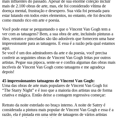
mais influentes do passado. Apesar de sua enorme coleção incluir
mais de 2.100 obras de arte, mas, ele foi considerado vítima de
doença mental, frustração e desespero. Sua vida foi pensada para
estar lutando em todos estes elementos, no entanto, ele foi descrito
como mundo rico em arte e poesia.
Você pode estar se perguntando o que o Vincent Van Gogh tem a
ver com as tatuagens? Bem, a sua obra de arte, incluindo pinturas a
óleo, retratos e pinceladas são tão adoráveis ​​que fornecem uma base
impressionante para as tatuagens. E essa é a razão pela qual estamos
aqui.
Se você é um dos admiradores da arte e da poesia, você precisa
conferir as seguintes obras de Vincent Van Gogh feitas por outros
artistas. Pegue sua pipoca, sente-se e confira algumas das obras mais
incríveis de Vincent Van Gogh como tatuagens e me agradeça
depois!
45 impressionantes tatuagens de Vincent Van Gogh:
Uma das obras de arte mais populares de Vincent Van Gogh foi
“The Starry Night” e é isso que a maioria dos artistas usa de forma
criativa e mágica. Então deixe a contagem regressiva começar:
Retrato da noite estrelado no braço interno. A noite de Satrry é
considerada a pintura mais popular de Vincent Van Gogh e essa é a
razão, ela é pintada em uma série de tatuagens de vários artistas