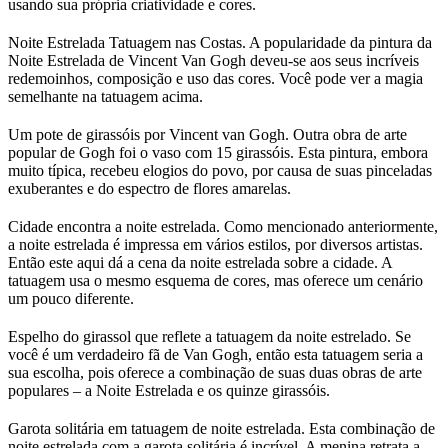
usando sua própria criatividade e cores.
Noite Estrelada Tatuagem nas Costas. A popularidade da pintura da
Noite Estrelada de Vincent Van Gogh deveu-se aos seus incríveis
redemoinhos, composição e uso das cores. Você pode ver a magia
semelhante na tatuagem acima.
Um pote de girassóis por Vincent van Gogh. Outra obra de arte
popular de Gogh foi o vaso com 15 girassóis. Esta pintura, embora
muito típica, recebeu elogios do povo, por causa de suas pinceladas
exuberantes e do espectro de flores amarelas.
Cidade encontra a noite estrelada. Como mencionado anteriormente,
a noite estrelada é impressa em vários estilos, por diversos artistas.
Então este aqui dá a cena da noite estrelada sobre a cidade. A
tatuagem usa o mesmo esquema de cores, mas oferece um cenário
um pouco diferente.
Espelho do girassol que reflete a tatuagem da noite estrelado. Se
você é um verdadeiro fã de Van Gogh, então esta tatuagem seria a
sua escolha, pois oferece a combinação de suas duas obras de arte
populares – a Noite Estrelada e os quinze girassóis.
Garota solitária em tatuagem de noite estrelada. Esta combinação de
noite estrelada com a garota solitária é incrível. A menina retrata a