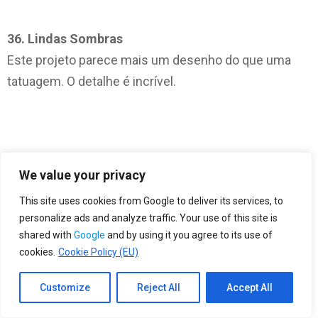
36. Lindas Sombras
Este projeto parece mais um desenho do que uma
tatuagem. O detalhe é incrível.
We value your privacy
This site uses cookies from Google to deliver its services, to
37. Origami
personalize ads and analyze traffic. Your use of this site is
shared with
Google
and by using it you agree to its use of
Essa tatuagem é uma forma geométrica, mas
cookies.
Cookie Policy (EU)
também tem alguns elementos de origami. Eu amo
esses designs porque eles são tão originais.
Customize
Reject All
Accept All