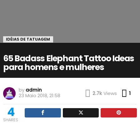
IDÉIAS DE TATUAGEM
65 Badass Elephant Tattoo Ideas
para homens e mulheres
by
admin
Co
2.7k
Views
1
23 Maio 2018, 21:58
4
SHARES