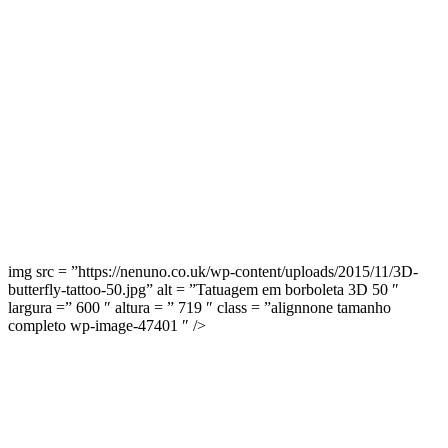
img src = ”https://nenuno.co.uk/wp-content/uploads/2015/11/3D-
butterfly-tattoo-50.jpg” alt = ”Tatuagem em borboleta 3D 50 ″
largura =” 600 ″ altura = ” 719 ″ class = ”alignnone tamanho
completo wp-image-47401 ″ />