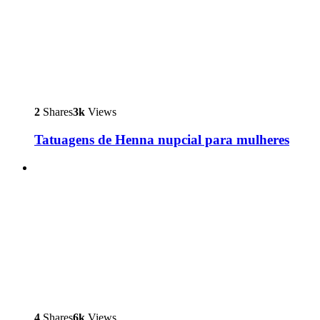
2
Shares
3k
Views
Tatuagens de Henna nupcial para mulheres
4
Shares
6k
Views