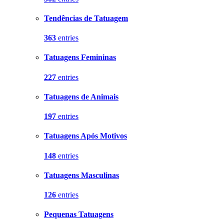
Tendências de Tatuagem
363
entries
Tatuagens Femininas
227
entries
Tatuagens de Animais
197
entries
Tatuagens Após Motivos
148
entries
Tatuagens Masculinas
126
entries
Pequenas Tatuagens