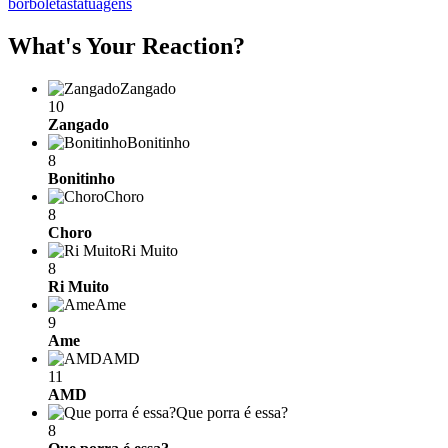
borboletas
tatuagens
What's Your Reaction?
Zangado
10
Zangado
Bonitinho
8
Bonitinho
Choro
8
Choro
Ri Muito
8
Ri Muito
Ame
9
Ame
AMD
11
AMD
Que porra é essa?
8