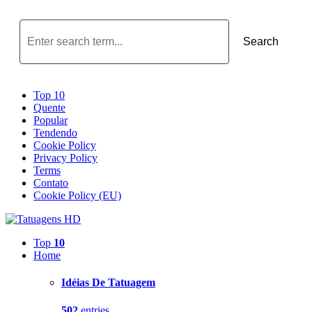
Search
Top 10
Quente
Popular
Tendendo
Cookie Policy
Privacy Policy
Terms
Contato
Cookie Policy (EU)
Top
10
Home
Idéias De Tatuagem
502
entries