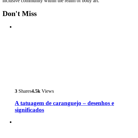
inclusive community within the realm of body art.
Don't Miss
3
Shares
4.5k
Views
A tatuagem de caranguejo – desenhos e
significados