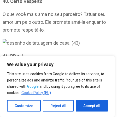
40. Certo Respeito
O que você mais ama no seu parceiro? Tatuar seu
amor um pelo outro. Ele promete amá-la enquanto
promete respeitá-lo.
41. PB e J
We value your privacy
PB e Jam pertencem juntos, e se você quer uma
This site uses cookies from Google to deliver its services, to
tatuagem fofa que simboliza o seu compromisso
personalize ads and analyze traffic. Your use of this site is
juntos, então este é o único para você. Essas peças
shared with
Google
and by using it you agree to its use of
de torrada não parecem estar apaixonadas?
cookies.
Cookie Policy (EU)
Customize
Reject All
Accept All