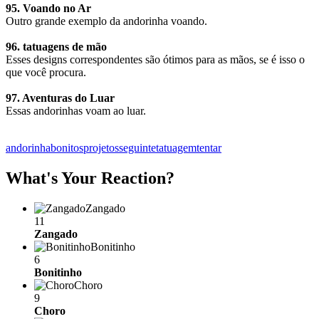
95. Voando no Ar
Outro grande exemplo da andorinha voando.
96. tatuagens de mão
Esses designs correspondentes são ótimos para as mãos, se é isso o
que você procura.
97. Aventuras do Luar
Essas andorinhas voam ao luar.
andorinha
bonitos
projetos
seguinte
tatuagem
tentar
What's Your Reaction?
Zangado
11
Zangado
Bonitinho
6
Bonitinho
Choro
9
Choro