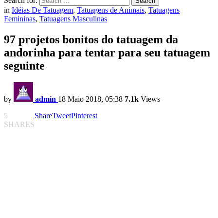
Search for:
Search
in
Idéias De Tatuagem
,
Tatuagens de Animais
,
Tatuagens
Femininas
,
Tatuagens Masculinas
97 projetos bonitos do tatuagem da
andorinha para tentar para seu tatuagem
seguinte
by
admin
18 Maio 2018, 05:38
7.1k
Views
5
Share
Tweet
Pinterest
SHARES