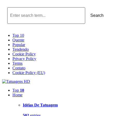
Search
Top 10
Quente
Popular
Tendendo
Cookie Policy
Privacy Policy
Terms
Contato
Cookie Policy (EU)
Top
10
Home
Idéias De Tatuagem
502
entries