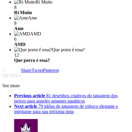
Ri Muito
8
Ri Muito
Ame
8
Ame
AMD
6
AMD
Que porra é essa?
12
Que porra é essa?
5
Share
Tweet
Pinterest
SHARES
See more
Previous article
81 desenhos criativos do tatuagem dos
peixes para aqueles amantes aquáticos
Next article
79 idéias de tatuagem de esboço elegante e
intrigante para sua próxima tinta