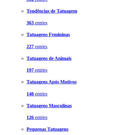
Tendências de Tatuagem
363
entries
Tatuagens Femininas
227
entries
Tatuagens de Animais
197
entries
Tatuagens Após Motivos
148
entries
Tatuagens Masculinas
126
entries
Pequenas Tatuagens