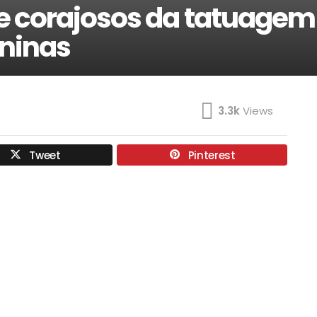
 e corajosos da tatuagem
ninas
3.3k
Views
Tweet
Pinterest