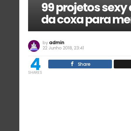
99 projetos sexy
da coxa para me
by
admin
22 Junho 2018, 23:41
4
Share
SHARES