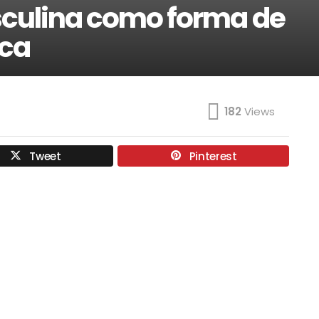
culina como forma de
ica
182
Views
Tweet
Pinterest