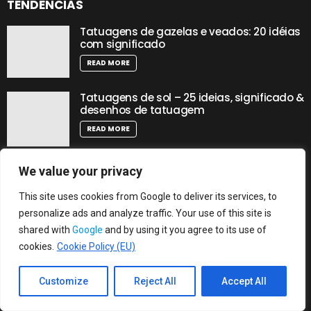
TENDÊNCIAS
Tatuagens de gazelas e veados: 20 idéias
com significado
READ MORE
Tatuagens de sol – 25 ideias, significado &
desenhos de tatuagem
READ MORE
We value your privacy
This site uses cookies from Google to deliver its services, to
CATEGORIAS
personalize ads and analyze traffic. Your use of this site is
Categorias
shared with
Google
and by using it you agree to its use of
cookies.
Cookie Policy (EU)
Customize
Reject All
Accept All
MÍDIA SOCIAL