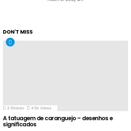
DON'T MISS
3
Shares
4.5k
Views
A tatuagem de caranguejo – desenhos e
significados