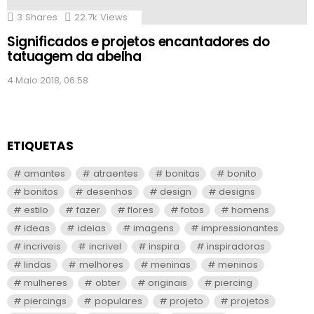
3
Shares
22.7k
Views
Significados e projetos encantadores do
tatuagem da abelha
4 Maio 2018, 06:58
ETIQUETAS
amantes
atraentes
bonitas
bonito
bonitos
desenhos
design
designs
estilo
fazer
flores
fotos
homens
ideas
ideias
imagens
impressionantes
incriveis
incrivel
inspira
inspiradoras
lindas
melhores
meninas
meninos
mulheres
obter
originais
piercing
piercings
populares
projeto
projetos