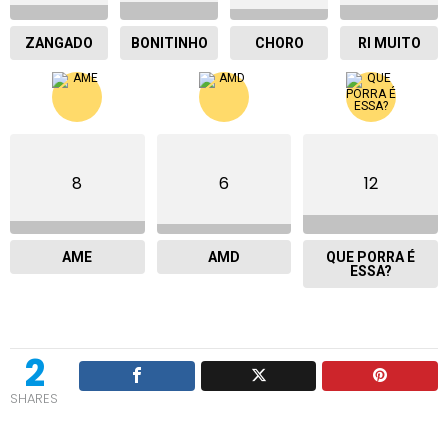
ZANGADO
BONITINHO
CHORO
RI MUITO
8
6
12
AME
AMD
QUE PORRA É
ESSA?
2
SHARES