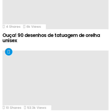
4
Shares
6k
Views
Ouça! 90 desenhos de tatuagem de orelha
unisex
10
Shares
53.3k
Views