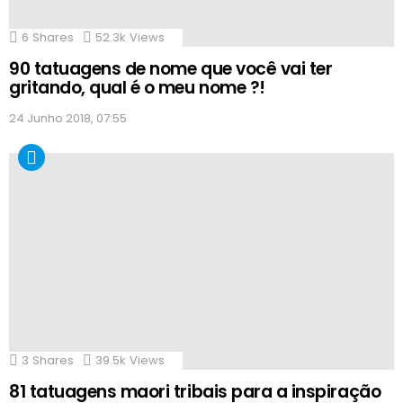
6
Shares
52.3k
Views
90 tatuagens de nome que você vai ter
gritando, qual é o meu nome ?!
24 Junho 2018, 07:55
3
Shares
39.5k
Views
81 tatuagens maori tribais para a inspiração