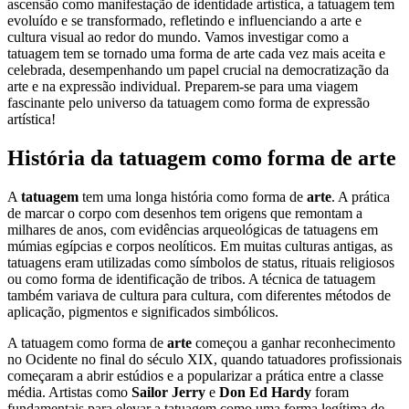
ascensão como manifestação de identidade artística, a tatuagem tem
evoluído e se transformado, refletindo e influenciando a arte e
cultura visual ao redor do mundo. Vamos investigar como a
tatuagem tem se tornado uma forma de arte cada vez mais aceita e
celebrada, desempenhando um papel crucial na democratização da
arte e na expressão individual. Preparem-se para uma viagem
fascinante pelo universo da tatuagem como forma de expressão
artística!
História da tatuagem como forma de arte
A
tatuagem
tem uma longa história como forma de
arte
. A prática
de marcar o corpo com desenhos tem origens que remontam a
milhares de anos, com evidências arqueológicas de tatuagens em
múmias egípcias e corpos neolíticos. Em muitas culturas antigas, as
tatuagens eram utilizadas como símbolos de status, rituais religiosos
ou como forma de identificação de tribos. A técnica de tatuagem
também variava de cultura para cultura, com diferentes métodos de
aplicação, pigmentos e significados simbólicos.
A tatuagem como forma de
arte
começou a ganhar reconhecimento
no Ocidente no final do século XIX, quando tatuadores profissionais
começaram a abrir estúdios e a popularizar a prática entre a classe
média. Artistas como
Sailor Jerry
e
Don Ed Hardy
foram
fundamentais para elevar a tatuagem como uma forma legítima de