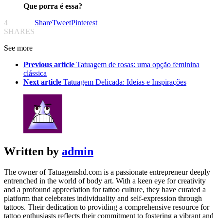
Que porra é essa?
4
Share
Tweet
Pinterest
SHARES
See more
Previous article
Tatuagem de rosas: uma opção feminina
clássica
Next article
Tatuagem Delicada: Ideias e Inspirações
Written by
admin
The owner of Tatuagenshd.com is a passionate entrepreneur deeply
entrenched in the world of body art. With a keen eye for creativity
and a profound appreciation for tattoo culture, they have curated a
platform that celebrates individuality and self-expression through
tattoos. Their dedication to providing a comprehensive resource for
tattoo enthusiasts reflects their commitment to fostering a vibrant and