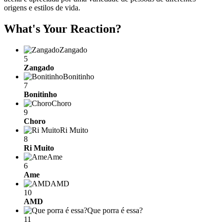
origens e estilos de vida.
What's Your Reaction?
Zangado
5
Zangado
Bonitinho
7
Bonitinho
Choro
9
Choro
Ri Muito
8
Ri Muito
Ame
6
Ame
AMD
10
AMD
Que porra é essa?
11