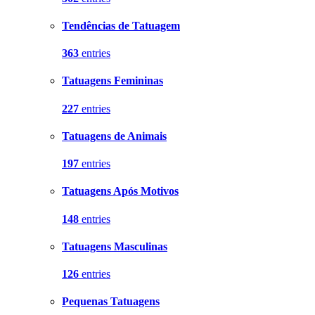
Tendências de Tatuagem
363
entries
Tatuagens Femininas
227
entries
Tatuagens de Animais
197
entries
Tatuagens Após Motivos
148
entries
Tatuagens Masculinas
126
entries
Pequenas Tatuagens