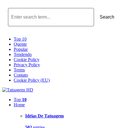
Search
Top 10
Quente
Popular
Tendendo
Cookie Policy
Privacy Policy
Terms
Contato
Cookie Policy (EU)
Top
10
Home
Idéias De Tatuagem
502
entries