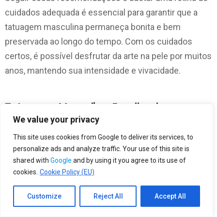
cuidados adequada é essencial para garantir que a
tatuagem masculina permaneça bonita e bem
preservada ao longo do tempo. Com os cuidados
certos, é possível desfrutar da arte na pele por muitos
anos, mantendo sua intensidade e vivacidade.
Tatuagem Masculina: Escolha do
Tatuador
We value your privacy
This site uses cookies from Google to deliver its services, to
personalize ads and analyze traffic. Your use of this site is
Tatuagem Masculina: Escolha do Tatuador
shared with
Google
and by using it you agree to its use of
cookies.
Cookie Policy (EU)
Escolher o tatuador certo é um passo crucial quando
se decide fazer uma tatuagem. Afinal, o tatuador será
Customize
Reject All
Accept All
responsável por transformar a sua ideia em arte no