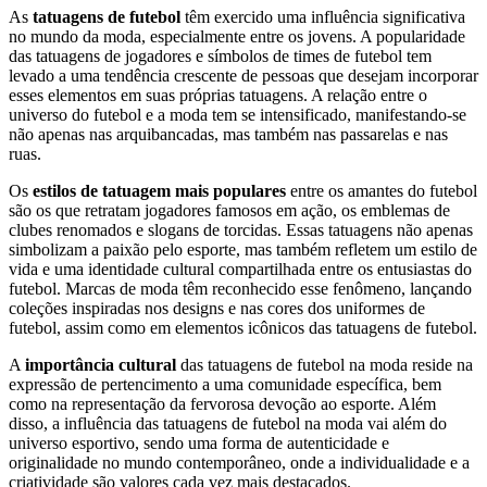
As
tatuagens de futebol
têm exercido uma influência significativa
no mundo da moda, especialmente entre os jovens. A popularidade
das tatuagens de jogadores e símbolos de times de futebol tem
levado a uma tendência crescente de pessoas que desejam incorporar
esses elementos em suas próprias tatuagens. A relação entre o
universo do futebol e a moda tem se intensificado, manifestando-se
não apenas nas arquibancadas, mas também nas passarelas e nas
ruas.
Os
estilos de tatuagem mais populares
entre os amantes do futebol
são os que retratam jogadores famosos em ação, os emblemas de
clubes renomados e slogans de torcidas. Essas tatuagens não apenas
simbolizam a paixão pelo esporte, mas também refletem um estilo de
vida e uma identidade cultural compartilhada entre os entusiastas do
futebol. Marcas de moda têm reconhecido esse fenômeno, lançando
coleções inspiradas nos designs e nas cores dos uniformes de
futebol, assim como em elementos icônicos das tatuagens de futebol.
A
importância cultural
das tatuagens de futebol na moda reside na
expressão de pertencimento a uma comunidade específica, bem
como na representação da fervorosa devoção ao esporte. Além
disso, a influência das tatuagens de futebol na moda vai além do
universo esportivo, sendo uma forma de autenticidade e
originalidade no mundo contemporâneo, onde a individualidade e a
criatividade são valores cada vez mais destacados.