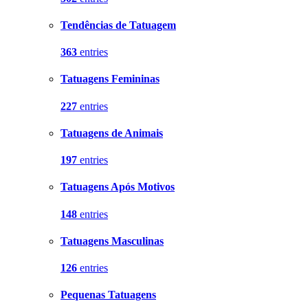
Tendências de Tatuagem
363
entries
Tatuagens Femininas
227
entries
Tatuagens de Animais
197
entries
Tatuagens Após Motivos
148
entries
Tatuagens Masculinas
126
entries
Pequenas Tatuagens