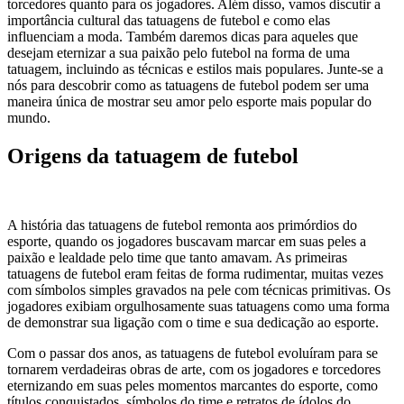
torcedores quanto para os jogadores. Além disso, vamos discutir a
importância cultural das tatuagens de futebol e como elas
influenciam a moda. Também daremos dicas para aqueles que
desejam eternizar a sua paixão pelo futebol na forma de uma
tatuagem, incluindo as técnicas e estilos mais populares. Junte-se a
nós para descobrir como as tatuagens de futebol podem ser uma
maneira única de mostrar seu amor pelo esporte mais popular do
mundo.
Origens da tatuagem de futebol
A história das tatuagens de futebol remonta aos primórdios do
esporte, quando os jogadores buscavam marcar em suas peles a
paixão e lealdade pelo time que tanto amavam. As primeiras
tatuagens de futebol eram feitas de forma rudimentar, muitas vezes
com símbolos simples gravados na pele com técnicas primitivas. Os
jogadores exibiam orgulhosamente suas tatuagens como uma forma
de demonstrar sua ligação com o time e sua dedicação ao esporte.
Com o passar dos anos, as tatuagens de futebol evoluíram para se
tornarem verdadeiras obras de arte, com os jogadores e torcedores
eternizando em suas peles momentos marcantes do esporte, como
títulos conquistados, símbolos do time e retratos de ídolos do