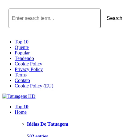
Search
Top 10
Quente
Popular
Tendendo
Cookie Policy
Privacy Policy
Terms
Contato
Cookie Policy (EU)
Top
10
Home
Idéias De Tatuagem
502
entries