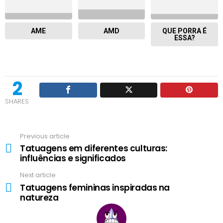
AME
AMD
QUE PORRA É
ESSA?
2
SHARES
Previous article
See
Tatuagens em diferentes culturas:
more
influências e significados
Next article
Tatuagens femininas inspiradas na
natureza