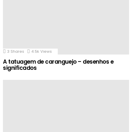
3
Shares
4.5k
Views
A tatuagem de caranguejo – desenhos e
significados