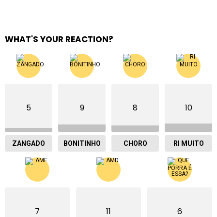
WHAT'S YOUR REACTION?
5
9
8
10
ZANGADO
BONITINHO
CHORO
RI MUITO
7
11
6