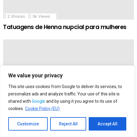
2
Shares
3k
Views
Tatuagens de Henna nupcial para mulheres
We value your privacy
This site uses cookies from Google to deliver its services, to
personalize ads and analyze traffic. Your use of this site is
shared with
Google
and by using it you agree to its use of
cookies.
Cookie Policy (EU)
4
Shares
6k
Views
Ouça! 90 desenhos de tatuagem de orelha
Customize
Reject All
Accept All
unisex