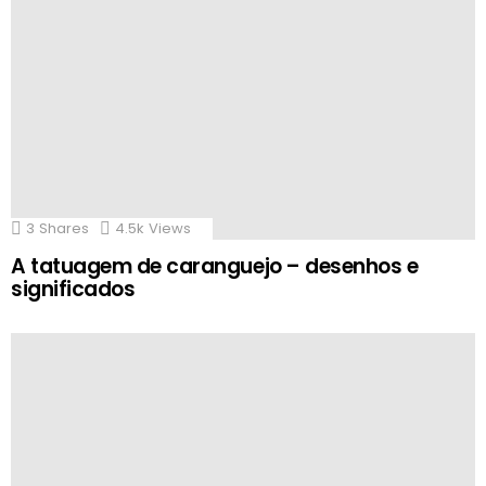
3
Shares
4.5k
Views
A tatuagem de caranguejo – desenhos e
significados