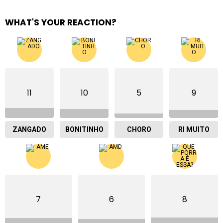
WHAT'S YOUR REACTION?
11
10
5
9
ZANGADO
BONITINHO
CHORO
RI MUITO
7
6
8