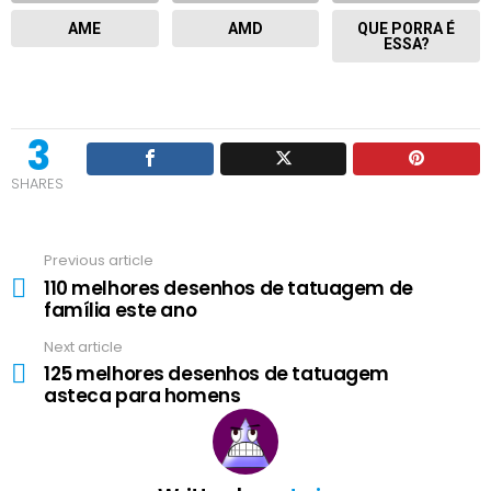
AME
AMD
QUE PORRA É
ESSA?
3
SHARES
Previous article
S
110 melhores desenhos de tatuagem de
e
família este ano
e
Next article
m
125 melhores desenhos de tatuagem
asteca para homens
o
r
e