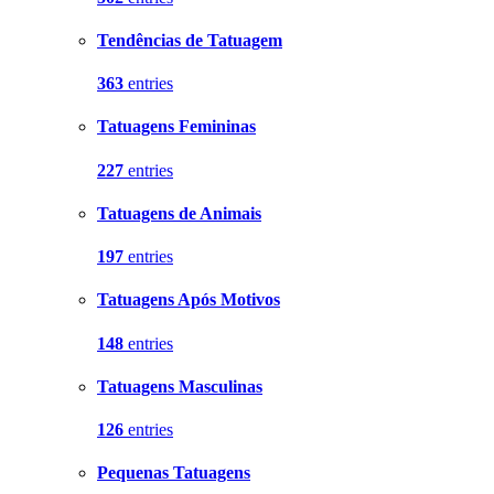
Tendências de Tatuagem
363
entries
Tatuagens Femininas
227
entries
Tatuagens de Animais
197
entries
Tatuagens Após Motivos
148
entries
Tatuagens Masculinas
126
entries
Pequenas Tatuagens