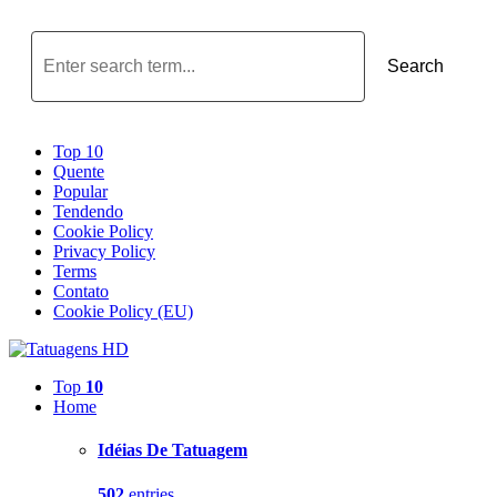
Search
Top 10
Quente
Popular
Tendendo
Cookie Policy
Privacy Policy
Terms
Contato
Cookie Policy (EU)
Top
10
Home
Idéias De Tatuagem
502
entries