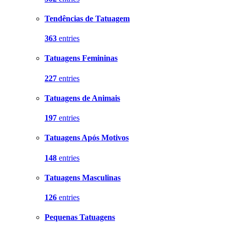
Tendências de Tatuagem
363
entries
Tatuagens Femininas
227
entries
Tatuagens de Animais
197
entries
Tatuagens Após Motivos
148
entries
Tatuagens Masculinas
126
entries
Pequenas Tatuagens