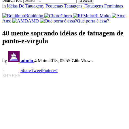
Search for:
Search
in
Idéias De Tatuagem
,
Pequenas Tatuagens
,
Tatuagens Femininas
Bonitinho
Choro
Ri Muito
Ame
AMD
Que porra é essa?
40 mente soprando idéias de tatuagem de
ponto-e-vírgula
by
admin
4 Maio 2018, 05:55
7.6k
Views
3
Share
Tweet
Pinterest
SHARES