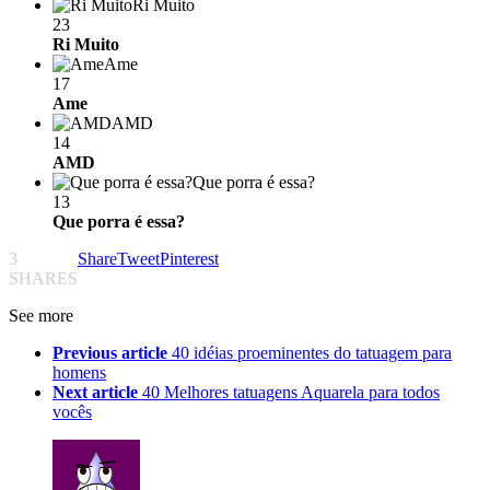
Ri Muito
23
Ri Muito
Ame
17
Ame
AMD
14
AMD
Que porra é essa?
13
Que porra é essa?
3
Share
Tweet
Pinterest
SHARES
See more
Previous article
40 idéias proeminentes do tatuagem para
homens
Next article
40 Melhores tatuagens Aquarela para todos
vocês