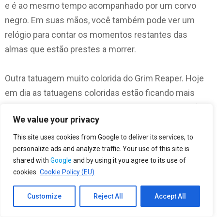
e é ao mesmo tempo acompanhado por um corvo
negro. Em suas mãos, você também pode ver um
relógio para contar os momentos restantes das
almas que estão prestes a morrer.
Outra tatuagem muito colorida do Grim Reaper. Hoje
em dia as tatuagens coloridas estão ficando mais
comuns e modernas. Nesta tatuagem as cores são
We value your privacy
mais brilhantes e mais ousadas.
This site uses cookies from Google to deliver its services, to
personalize ads and analyze traffic. Your use of this site is
Uma tatuagem sorridente de Grim Reaper. O ceifador
shared with
Google
and by using it you agree to its use of
é visto segurando uma ampulheta como se contasse
cookies.
Cookie Policy (EU)
deliciosamente o tempo restante de uma alma na
terra dos vivos.
Customize
Reject All
Accept All