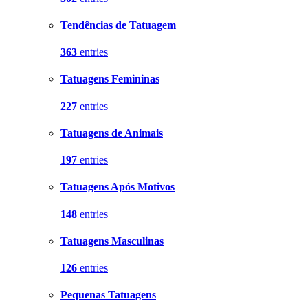
Tendências de Tatuagem
363
entries
Tatuagens Femininas
227
entries
Tatuagens de Animais
197
entries
Tatuagens Após Motivos
148
entries
Tatuagens Masculinas
126
entries
Pequenas Tatuagens