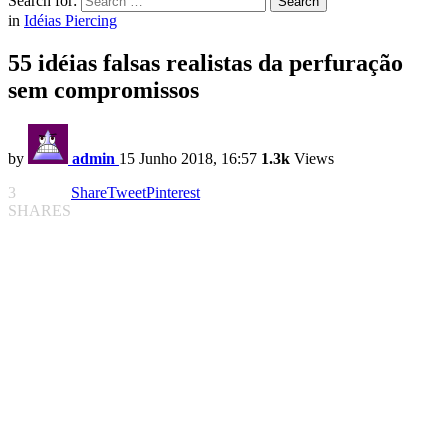
Search for:
Search
in
Idéias Piercing
55 idéias falsas realistas da perfuração
sem compromissos
by
admin
15 Junho 2018, 16:57
1.3k
Views
3
Share
Tweet
Pinterest
SHARES