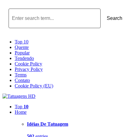
Search
Top 10
Quente
Popular
Tendendo
Cookie Policy
Privacy Policy
Terms
Contato
Cookie Policy (EU)
Top
10
Home
Idéias De Tatuagem
502
entries