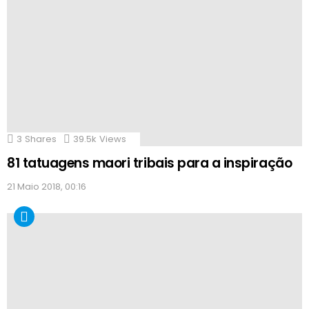
3
Shares
39.5k
Views
81 tatuagens maori tribais para a inspiração
21 Maio 2018, 00:16