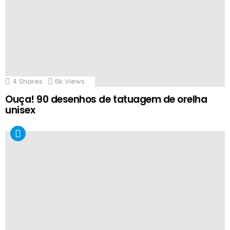
4
Shares
6k
Views
Ouça! 90 desenhos de tatuagem de orelha
unisex