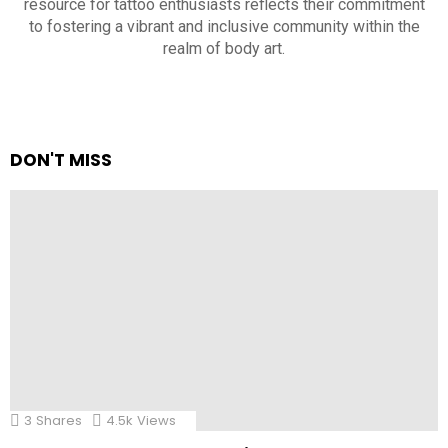
resource for tattoo enthusiasts reflects their commitment
to fostering a vibrant and inclusive community within the
realm of body art.
DON'T MISS
3
Shares
4.5k
Views