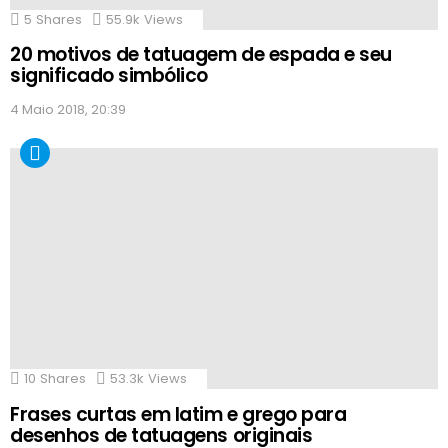
5
Shares
55.9k
Views
20 motivos de tatuagem de espada e seu
significado simbólico
4 Maio 2018, 20:39
10
Shares
53.3k
Views
Frases curtas em latim e grego para
desenhos de tatuagens originais