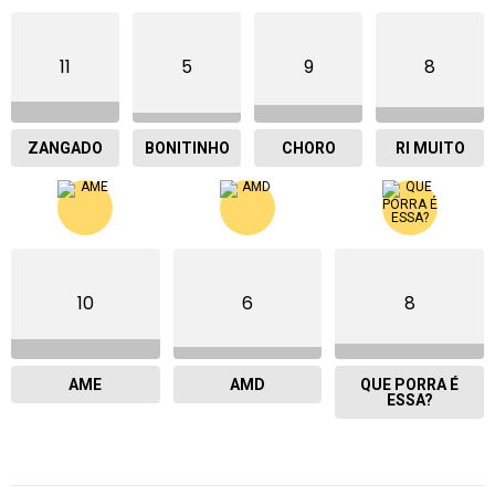
11
5
9
8
ZANGADO
BONITINHO
CHORO
RI MUITO
10
6
8
AME
AMD
QUE PORRA É
ESSA?