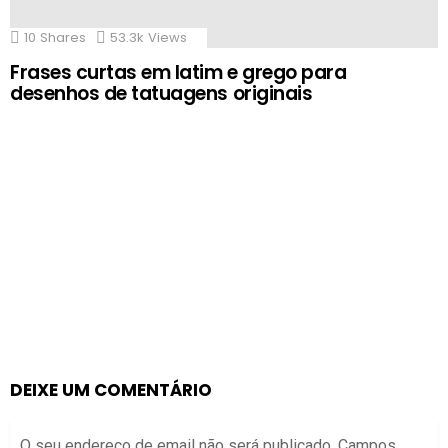
10
Shares
53.3k
Views
Frases curtas em latim e grego para
desenhos de tatuagens originais
DEIXE UM COMENTÁRIO
O seu endereço de email não será publicado.
Campos