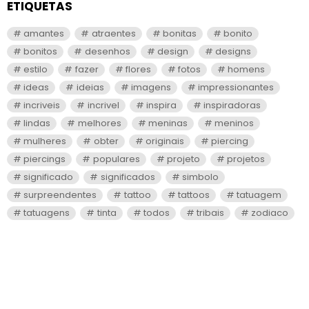
ETIQUETAS
amantes
atraentes
bonitas
bonito
bonitos
desenhos
design
designs
estilo
fazer
flores
fotos
homens
ideas
ideias
imagens
impressionantes
incriveis
incrivel
inspira
inspiradoras
lindas
melhores
meninas
meninos
mulheres
obter
originais
piercing
piercings
populares
projeto
projetos
significado
significados
simbolo
surpreendentes
tattoo
tattoos
tatuagem
tatuagens
tinta
todos
tribais
zodiaco