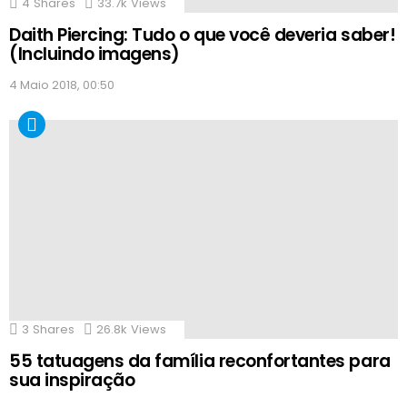
4
Shares
33.7k
Views
Daith Piercing: Tudo o que você deveria saber!
(Incluindo imagens)
4 Maio 2018, 00:50
3
Shares
26.8k
Views
55 tatuagens da família reconfortantes para
sua inspiração