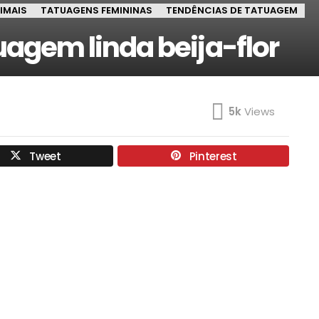
IMAIS
TATUAGENS FEMININAS
TENDÊNCIAS DE TATUAGEM
agem linda beija-flor
5k
Views
Tweet
Pinterest