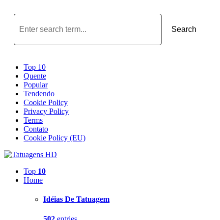
Search
Top 10
Quente
Popular
Tendendo
Cookie Policy
Privacy Policy
Terms
Contato
Cookie Policy (EU)
Top
10
Home
Idéias De Tatuagem
502
entries