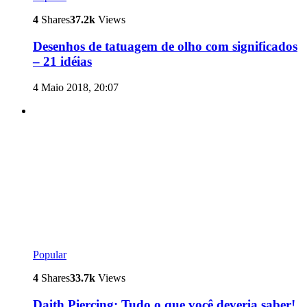
4
Shares
37.2k
Views
Desenhos de tatuagem de olho com significados
– 21 idéias
4 Maio 2018, 20:07
Popular
4
Shares
33.7k
Views
Daith Piercing: Tudo o que você deveria saber!