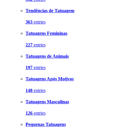
Tendências de Tatuagem
363
entries
Tatuagens Femininas
227
entries
Tatuagens de Animais
197
entries
Tatuagens Após Motivos
148
entries
Tatuagens Masculinas
126
entries
Pequenas Tatuagens