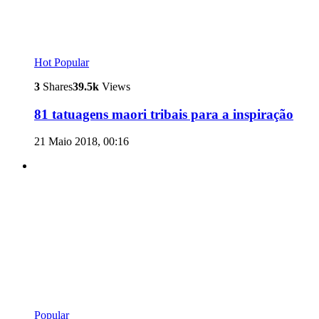
Hot
Popular
3
Shares
39.5k
Views
81 tatuagens maori tribais para a inspiração
21 Maio 2018, 00:16
Popular