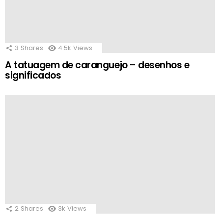
3
Shares
4.5k
Views
A tatuagem de caranguejo – desenhos e
significados
2
Shares
3k
Views