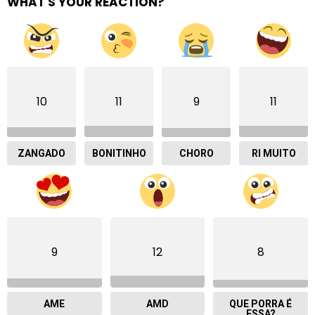
WHAT'S YOUR REACTION?
10
11
9
11
ZANGADO
BONITINHO
CHORO
RI MUITO
9
12
8
AME
AMD
QUE PORRA É
ESSA?