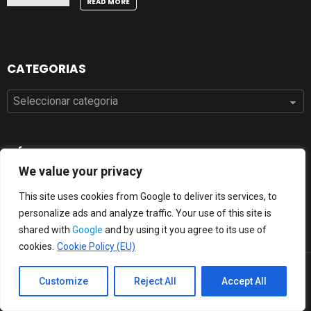
READ MORE
CATEGORIAS
Categorias
MÍDIA SOCIAL
We value your privacy
flickr
pinterest
tumblr
This site uses cookies from Google to deliver its services, to
personalize ads and analyze traffic. Your use of this site is
shared with
Google
and by using it you agree to its use of
cookies.
Cookie Policy (EU)
Tatuagenshd.com © 2017 Todos os direitos reservados.
Customize
Reject All
Accept All
Top 10
Quente
Popular
Tendendo
Cookie Policy
Privacy Policy
Terms
Contato
Cookie Policy (EU)