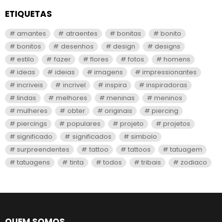
ETIQUETAS
amantes
atraentes
bonitas
bonito
bonitos
desenhos
design
designs
estilo
fazer
flores
fotos
homens
ideas
ideias
imagens
impressionantes
incriveis
incrivel
inspira
inspiradoras
lindas
melhores
meninas
meninos
mulheres
obter
originais
piercing
piercings
populares
projeto
projetos
significado
significados
simbolo
surpreendentes
tattoo
tattoos
tatuagem
tatuagens
tinta
todos
tribais
zodiaco
QUEM SOMOS