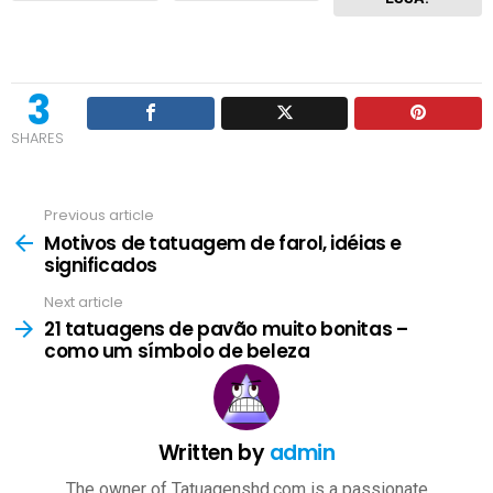
3
SHARES
Previous article
See
Motivos de tatuagem de farol, idéias e
more
significados
Next article
21 tatuagens de pavão muito bonitas –
como um símbolo de beleza
Written by
admin
The owner of Tatuagenshd.com is a passionate