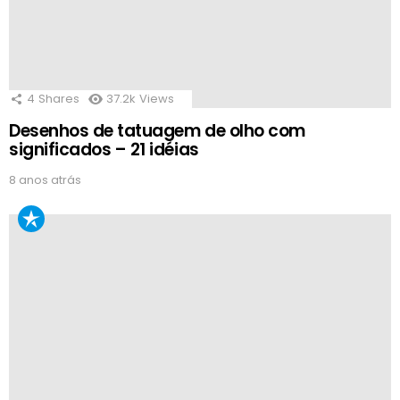
4
Shares
37.2k
Views
Desenhos de tatuagem de olho com
significados – 21 idéias
8 anos atrás