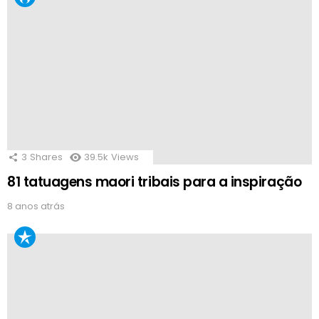
3
Shares
39.5k
Views
81 tatuagens maori tribais para a inspiração
8 anos atrás