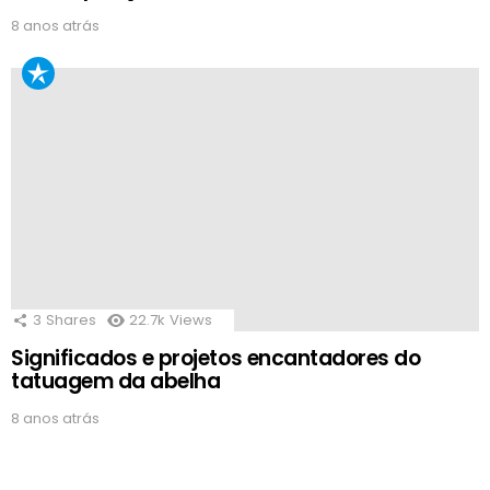
8 anos atrás
3
Shares
22.7k
Views
Significados e projetos encantadores do
tatuagem da abelha
8 anos atrás