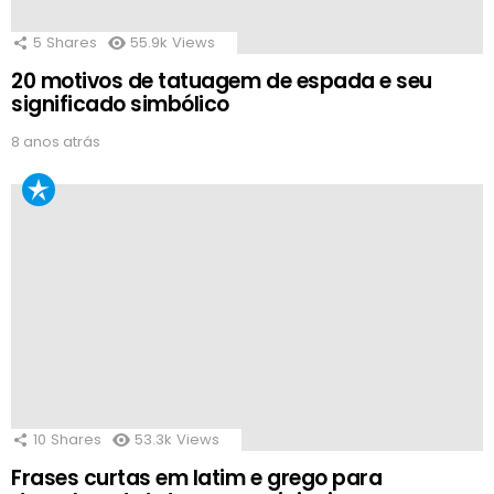
5
Shares
55.9k
Views
20 motivos de tatuagem de espada e seu
significado simbólico
8 anos atrás
10
Shares
53.3k
Views
Frases curtas em latim e grego para