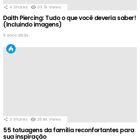
4
Shares
33.7k
Views
Daith Piercing: Tudo o que você deveria saber!
(Incluindo imagens)
8 anos atrás
3
Shares
26.8k
Views
55 tatuagens da família reconfortantes para
sua inspiração